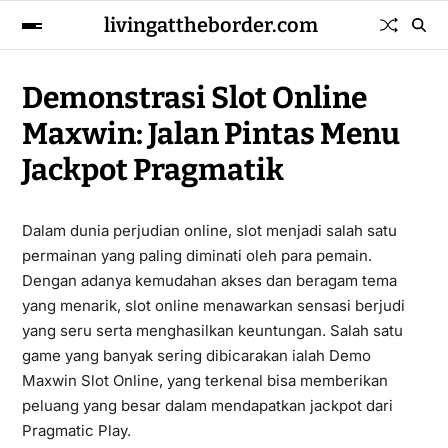
livingattheborder.com
Demonstrasi Slot Online
Maxwin: Jalan Pintas Menu
Jackpot Pragmatik
Dalam dunia perjudian online, slot menjadi salah satu
permainan yang paling diminati oleh para pemain.
Dengan adanya kemudahan akses dan beragam tema
yang menarik, slot online menawarkan sensasi berjudi
yang seru serta menghasilkan keuntungan. Salah satu
game yang banyak sering dibicarakan ialah Demo
Maxwin Slot Online, yang terkenal bisa memberikan
peluang yang besar dalam mendapatkan jackpot dari
Pragmatic Play.