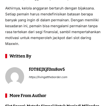
Akhirnya, kelola anggaran bertaruh dengan bijaksana.
Setiap pemain harus mendefinisikan batasan berapa
banyak yang ingin di dalam permainan. Dengan memiliki
kesadaran ini, pemain bisa mengalami permainan tanpa
rasa tertekan dari segi finansial, sambil mempertahankan
motivasi untuk memperoleh jackpot dari slot daring
Maxwin.
Written By
fOT8EJXjf0m8ov5
https://livingattheborder.com
More From Author