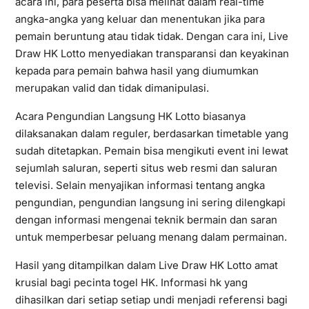
acara ini, para peserta bisa melihat dalam real-time
angka-angka yang keluar dan menentukan jika para
pemain beruntung atau tidak tidak. Dengan cara ini, Live
Draw HK Lotto menyediakan transparansi dan keyakinan
kepada para pemain bahwa hasil yang diumumkan
merupakan valid dan tidak dimanipulasi.
Acara Pengundian Langsung HK Lotto biasanya
dilaksanakan dalam reguler, berdasarkan timetable yang
sudah ditetapkan. Pemain bisa mengikuti event ini lewat
sejumlah saluran, seperti situs web resmi dan saluran
televisi. Selain menyajikan informasi tentang angka
pengundian, pengundian langsung ini sering dilengkapi
dengan informasi mengenai teknik bermain dan saran
untuk memperbesar peluang menang dalam permainan.
Hasil yang ditampilkan dalam Live Draw HK Lotto amat
krusial bagi pecinta togel HK. Informasi hk yang
dihasilkan dari setiap setiap undi menjadi referensi bagi