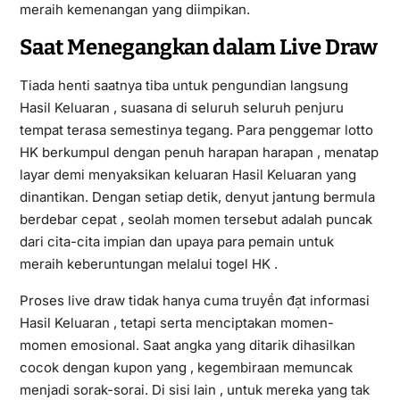
meraih kemenangan yang diimpikan.
Saat Menegangkan dalam Live Draw
Tiada henti saatnya tiba untuk pengundian langsung
Hasil Keluaran , suasana di seluruh seluruh penjuru
tempat terasa semestinya tegang. Para penggemar lotto
HK berkumpul dengan penuh harapan harapan , menatap
layar demi menyaksikan keluaran Hasil Keluaran yang
dinantikan. Dengan setiap detik, denyut jantung bermula
berdebar cepat , seolah momen tersebut adalah puncak
dari cita-cita impian dan upaya para pemain untuk
meraih keberuntungan melalui togel HK .
Proses live draw tidak hanya cuma truyền đạt informasi
Hasil Keluaran , tetapi serta menciptakan momen-
momen emosional. Saat angka yang ditarik dihasilkan
cocok dengan kupon yang , kegembiraan memuncak
menjadi sorak-sorai. Di sisi lain , untuk mereka yang tak