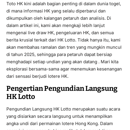
Toto HK kini adalah bagian penting di dalam dunia togel,
di mana informasi HK yang selalu diperbarui dan
dikumpulkan oleh kalangan petaruh dan analisis. Di
dalam artikel ini, kami akan mengkaji lebih lanjut
mengenai live draw HK, pengeluaran HK, dan semua
berita krusial terkait dari HK Lotto. Tidak hanya itu, kami
akan membahas ramalan dan tren yang mungkin muncul
di tahun 2025, sehingga para petaruh dapat bersiap
menghadapi setiap undian yang akan datang . Mari kita
eksplorasi bersama-sama agar menemukan kesenangan
dari sensasi berjudi lotere HK.
Pengertian Pengundian Langsung
HK Lotto
Pengundian Langsung HK Lotto merupakan suatu acara
yang disiarkan secara langsung untuk menampilkan
angka undi dari permainan lotere Hong Kong. Dalam