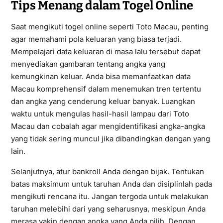
Tips Menang dalam Togel Online
Saat mengikuti togel online seperti Toto Macau, penting
agar memahami pola keluaran yang biasa terjadi.
Mempelajari data keluaran di masa lalu tersebut dapat
menyediakan gambaran tentang angka yang
kemungkinan keluar. Anda bisa memanfaatkan data
Macau komprehensif dalam menemukan tren tertentu
dan angka yang cenderung keluar banyak. Luangkan
waktu untuk mengulas hasil-hasil lampau dari Toto
Macau dan cobalah agar mengidentifikasi angka-angka
yang tidak sering muncul jika dibandingkan dengan yang
lain.
Selanjutnya, atur bankroll Anda dengan bijak. Tentukan
batas maksimum untuk taruhan Anda dan disiplinlah pada
mengikuti rencana itu. Jangan tergoda untuk melakukan
taruhan melebihi dari yang seharusnya, meskipun Anda
merasa yakin dengan angka yang Anda pilih. Dengan