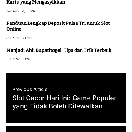
Kartu yang Mengasyikkan
AUGUST 3, 2026
Panduan Lengkap Deposit Pulsa Tri untuk Slot
Online
JULY 30, 2026
Menjadi Ahli Bupatitogel: Tips dan Trik Terbaik
JULY 30, 2026
Previous Article
Slot Gacor Hari Ini: Game Populer
yang Tidak Boleh Dilewatkan