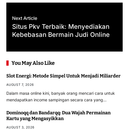
Next Article
Situs Pkv Terbaik: Menyediakan
Kebebasan Bermain Judi Online
You May Also Like
Slot Energi: Metode Simpel Untuk Menjadi Miliarder
AUGUST 7, 2026
Dalam masa online kini, banyak orang mencari cara untuk
mendapatkan income sampingan secara cara yang…
Dominoqq dan Bandarqq: Dua Wajah Permainan
Kartu yang Mengasyikkan
AUGUST 3, 2026