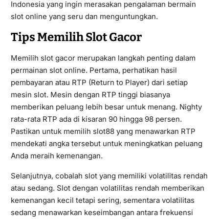
Indonesia yang ingin merasakan pengalaman bermain
slot online yang seru dan menguntungkan.
Tips Memilih Slot Gacor
Memilih slot gacor merupakan langkah penting dalam
permainan slot online. Pertama, perhatikan hasil
pembayaran atau RTP (Return to Player) dari setiap
mesin slot. Mesin dengan RTP tinggi biasanya
memberikan peluang lebih besar untuk menang. Nighty
rata-rata RTP ada di kisaran 90 hingga 98 persen.
Pastikan untuk memilih slot88 yang menawarkan RTP
mendekati angka tersebut untuk meningkatkan peluang
Anda meraih kemenangan.
Selanjutnya, cobalah slot yang memiliki volatilitas rendah
atau sedang. Slot dengan volatilitas rendah memberikan
kemenangan kecil tetapi sering, sementara volatilitas
sedang menawarkan keseimbangan antara frekuensi