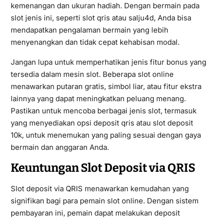
kemenangan dan ukuran hadiah. Dengan bermain pada
slot jenis ini, seperti slot qris atau salju4d, Anda bisa
mendapatkan pengalaman bermain yang lebih
menyenangkan dan tidak cepat kehabisan modal.
Jangan lupa untuk memperhatikan jenis fitur bonus yang
tersedia dalam mesin slot. Beberapa slot online
menawarkan putaran gratis, simbol liar, atau fitur ekstra
lainnya yang dapat meningkatkan peluang menang.
Pastikan untuk mencoba berbagai jenis slot, termasuk
yang menyediakan opsi deposit qris atau slot deposit
10k, untuk menemukan yang paling sesuai dengan gaya
bermain dan anggaran Anda.
Keuntungan Slot Deposit via QRIS
Slot deposit via QRIS menawarkan kemudahan yang
signifikan bagi para pemain slot online. Dengan sistem
pembayaran ini, pemain dapat melakukan deposit