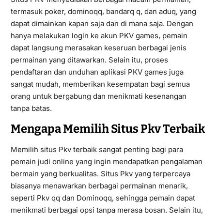
termasuk poker, dominoqq,
bandarq
q, dan aduq, yang
dapat dimainkan kapan saja dan di mana saja. Dengan
hanya melakukan login ke akun PKV games, pemain
dapat langsung merasakan keseruan berbagai jenis
permainan yang ditawarkan. Selain itu, proses
pendaftaran dan unduhan aplikasi PKV games juga
sangat mudah, memberikan kesempatan bagi semua
orang untuk bergabung dan menikmati kesenangan
tanpa batas.
Mengapa Memilih Situs Pkv Terbaik
Memilih situs Pkv terbaik sangat penting bagi para
pemain judi online yang ingin mendapatkan pengalaman
bermain yang berkualitas. Situs Pkv yang terpercaya
biasanya menawarkan berbagai permainan menarik,
seperti Pkv qq dan Dominoqq, sehingga pemain dapat
menikmati berbagai opsi tanpa merasa bosan. Selain itu,