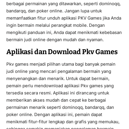
berbagai permainan yang ditawarkan, seperti dominoqq,
bandarqq, dan poker online. Jangan lupa untuk
memanfaatkan fitur unduh aplikasi PKV Games jika Anda
ingin bermain melalui perangkat mobile. Dengan
mengikuti panduan ini, Anda dapat menikmati kebebasan
bermain judi online dengan mudah dan nyaman.
Aplikasi dan Download Pkv Games
Pkv games menjadi pilihan utama bagi banyak pemain
judi online yang mencari pengalaman bermain yang
menyenangkan dan menarik. Untuk dapat bermain,
pemain perlu mendownload aplikasi Pkv games yang
tersedia secara resmi. Aplikasi ini dirancang untuk
memberikan akses mudah dan cepat ke berbagai
permainan menarik seperti dominoqq, bandarqq, dan
poker online. Dengan aplikasi ini, pemain dapat
menikmati fitur-fitur lengkap dan grafis yang memukau,
sehingga semakin memanjakan pengalaman bermain