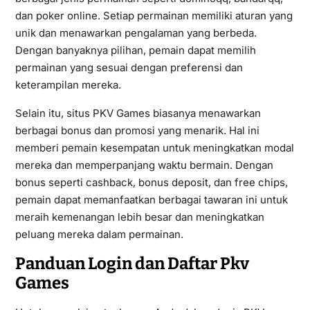
dan poker online. Setiap permainan memiliki aturan yang
unik dan menawarkan pengalaman yang berbeda.
Dengan banyaknya pilihan, pemain dapat memilih
permainan yang sesuai dengan preferensi dan
keterampilan mereka.
Selain itu, situs PKV Games biasanya menawarkan
berbagai bonus dan promosi yang menarik. Hal ini
memberi pemain kesempatan untuk meningkatkan modal
mereka dan memperpanjang waktu bermain. Dengan
bonus seperti cashback, bonus deposit, dan free chips,
pemain dapat memanfaatkan berbagai tawaran ini untuk
meraih kemenangan lebih besar dan meningkatkan
peluang mereka dalam permainan.
Panduan Login dan Daftar Pkv
Games