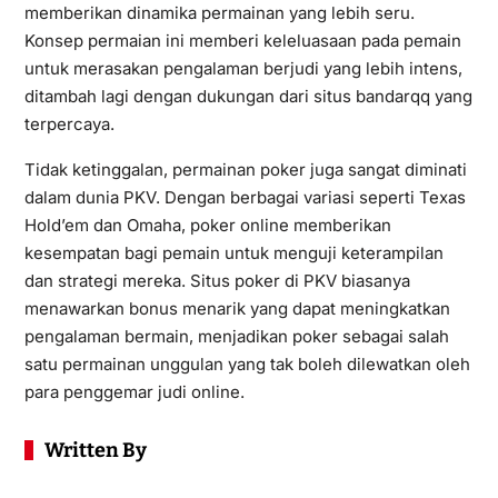
memberikan dinamika permainan yang lebih seru.
Konsep permaian ini memberi keleluasaan pada pemain
untuk merasakan pengalaman berjudi yang lebih intens,
ditambah lagi dengan dukungan dari situs bandarqq yang
terpercaya.
Tidak ketinggalan, permainan poker juga sangat diminati
dalam dunia PKV. Dengan berbagai variasi seperti Texas
Hold’em dan Omaha, poker online memberikan
kesempatan bagi pemain untuk menguji keterampilan
dan strategi mereka. Situs poker di PKV biasanya
menawarkan bonus menarik yang dapat meningkatkan
pengalaman bermain, menjadikan poker sebagai salah
satu permainan unggulan yang tak boleh dilewatkan oleh
para penggemar judi online.
Written By