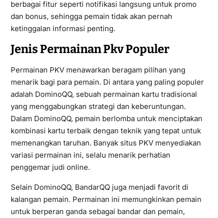
berbagai fitur seperti notifikasi langsung untuk promo
dan bonus, sehingga pemain tidak akan pernah
ketinggalan informasi penting.
Jenis Permainan Pkv Populer
Permainan PKV menawarkan beragam pilihan yang
menarik bagi para pemain. Di antara yang paling populer
adalah DominoQQ, sebuah permainan kartu tradisional
yang menggabungkan strategi dan keberuntungan.
Dalam DominoQQ, pemain berlomba untuk menciptakan
kombinasi kartu terbaik dengan teknik yang tepat untuk
memenangkan taruhan. Banyak situs PKV menyediakan
variasi permainan ini, selalu menarik perhatian
penggemar judi online.
Selain DominoQQ, BandarQQ juga menjadi favorit di
kalangan pemain. Permainan ini memungkinkan pemain
untuk berperan ganda sebagai bandar dan pemain,