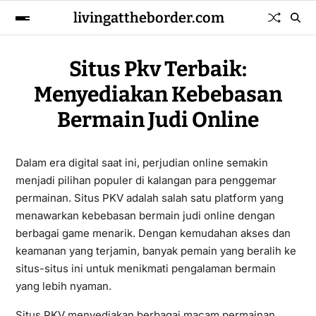
livingattheborder.com
Situs Pkv Terbaik:
Menyediakan Kebebasan
Bermain Judi Online
Dalam era digital saat ini, perjudian online semakin
menjadi pilihan populer di kalangan para penggemar
permainan. Situs PKV adalah salah satu platform yang
menawarkan kebebasan bermain judi online dengan
berbagai game menarik. Dengan kemudahan akses dan
keamanan yang terjamin, banyak pemain yang beralih ke
situs-situs ini untuk menikmati pengalaman bermain
yang lebih nyaman.
Situs PKV menyediakan berbagai macam permainan,