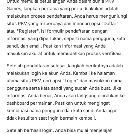
Untuk memulai petualangan Anda dalam dunia PKV
Games, langkah pertama yang perlu dilakukan adalah
melakukan proses pendaftaran. Anda harus mengunjungi
situs PKV yang terpercaya dan mencari opsi "Daftar"
atau "Register". Isi formulir pendaftaran dengan
informasi yang diperlukan, seperti nama pengguna, kata
sandi, dan email. Pastikan informasi yang Anda
masukkan akurat untuk memudahkan proses verifikasi.
Setelah pendaftaran selesai, langkah berikutnya adalah
melakukan login ke akun Anda. Kembali ke halaman
utama situs PKV, cari opsi "Login" dan masukkan nama
pengguna serta kata sandi yang sudah Anda buat. Jika
informasi Anda benar, Anda akan langsung diarahkan ke
dashboard permainan. Pastikan untuk mengingat
kombinasi nama pengguna dan kata sandi Anda agar
tidak kesulitan saat ingin bermain kembali.
Setelah berhasil login, Anda bisa mulai menjelajahi