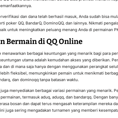
 memanfaatkannya.
rverifikasi dan dana telah berhasil masuk, Anda sudah bisa mul
erti poker QQ, BandarQ, DominoQQ, dan lainnya. Nikmati penga
rbaik untuk meningkatkan peluang menang Anda di permainan P
n Bermain di QQ Online
e menawarkan berbagai keuntungan yang menarik bagi para pen
keuntungan utama adalah kemudahan akses yang diberikan. Pe
a dan di mana saja hanya dengan menggunakan perangkat selule
ebih fleksibel, memungkinkan pemain untuk menikmati berbaga
andarq, dan dominoqq tanpa batasan waktu.
e juga menyediakan berbagai variasi permainan yang menarik. 
n permainan, termasuk aduq, aduqq, dan bandarqq. Dengan banya
erasa bosan dan dapat terus mengasah keterampilan mereka dal
 ini juga sering mengadakan turnamen yang memberi kesempat