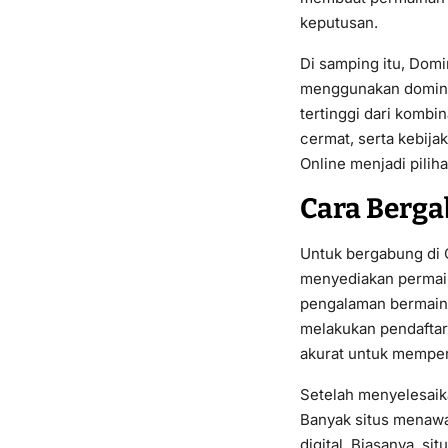
keputusan.
Di samping itu, Dom
menggunakan domino 
tertinggi dari kombi
cermat, serta kebija
Online menjadi pili
Cara Berga
Untuk bergabung di 
menyediakan permain
pengalaman bermain 
melakukan pendaftara
akurat untuk memper
Setelah menyelesaik
Banyak situs menawa
digital. Biasanya, s