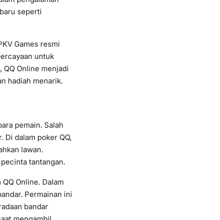
baru seperti
 PKV Games resmi
percayaan untuk
k, QQ Online menjadi
n hadiah menarik.
para pemain. Salah
. Di dalam poker QQ,
ahkan lawan.
pecinta tantangan.
m QQ Online. Dalam
andar. Permainan ini
radaan bandar
saat mengambil