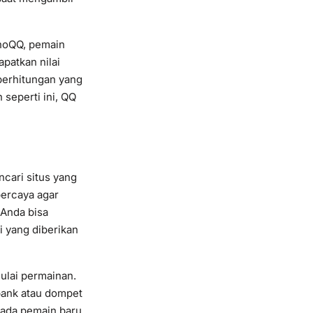
inoQQ, pemain
patkan nilai
 perhitungan yang
 seperti ini, QQ
cari situs yang
ercaya agar
Anda bisa
i yang diberikan
ulai permainan.
bank atau dompet
pada pemain baru,