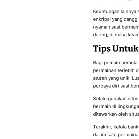
Keuntungan lainnya 
enkripsi yang cangg
nyaman saat bermain,
daring, di mana keam
Tips Untu
Bagi pemain pemula 
permainan terlebih d
aturan yang unik. Lu
percaya diri saat ber
Selalu gunakan situ
bermain di lingkung
ditawarkan oleh sit
Terakhir, kelola ba
dalam satu permainan