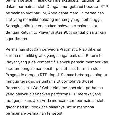
pemain setelah melakukan melaksanakan taruhan di
dalam permainan slot. Dengan mengetahui bocoran RTP
permainan slot hari ini, Anda dapat memilih permainan
slot yang memiliki peluang menang yang lebih tinggi.
Sebagian pihak mengatakan bahwa permainan slot
dengan Return to Player di atas 96% sangat disarankan
agar dicoba.
Permainan slot dari penyedia Pragmatic Play dikenal
karena memiliki grafik yang sangat baik dan Return to
Player yang juga kompetitif. Banyak pemain memberikan
laporan pengalaman positif positif saat bermain slot
Pragmatic dengan RTP tinggi. Selama beberapa minggu-
minggu terakhir, sejumlah slot contohnya Sweet
Bonanza serta Wolf Gold telah memperoleh perhatian
yang banyak disebabkan performa RTP mereka yang
mengesankan. Jika Anda mencari-cari permainan slot
gacor hari ini, tidak ada salahnya untuk mencoba
permainan-permainan tersebut.