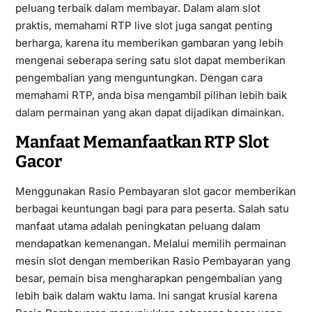
peluang terbaik dalam membayar. Dalam alam slot
praktis, memahami RTP live slot juga sangat penting
berharga, karena itu memberikan gambaran yang lebih
mengenai seberapa sering satu slot dapat memberikan
pengembalian yang menguntungkan. Dengan cara
memahami RTP, anda bisa mengambil pilihan lebih baik
dalam permainan yang akan dapat dijadikan dimainkan.
Manfaat Memanfaatkan RTP Slot
Gacor
Menggunakan Rasio Pembayaran slot gacor memberikan
berbagai keuntungan bagi para para peserta. Salah satu
manfaat utama adalah peningkatan peluang dalam
mendapatkan kemenangan. Melalui memilih permainan
mesin slot dengan memberikan Rasio Pembayaran yang
besar, pemain bisa mengharapkan pengembalian yang
lebih baik dalam waktu lama. Ini sangat krusial karena