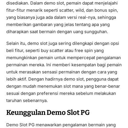
disediakan. Dalam demo slot, pemain dapat menjelajahi
fitur-fitur menarik seperti scatter, wild, dan bonus spin,
yang biasanya juga ada dalam versi real-nya, sehingga
memberikan gambaran yang jelas tentang apa yang
diharapkan saat bermain dengan uang sungguhan.
Selain itu, demo slot juga sering dilengkapi dengan opsi
beli fitur, seperti buy scatter atau free spin yang
memungkinkan pemain untuk mempercepat pengalaman
permainan mereka. Ini memberi kesempatan bagi pemain
untuk merasakan sensasi permainan dengan cara yang
lebih aktif. Dengan hadirnya demo slot, pengguna dapat
dengan mudah menemukan slot mana yang benar-benar
sesuai dengan preferensi mereka sebelum melakukan
taruhan sebenarnya.
Keunggulan Demo Slot PG
Demo Slot PG menawarkan pengalaman bermain yang