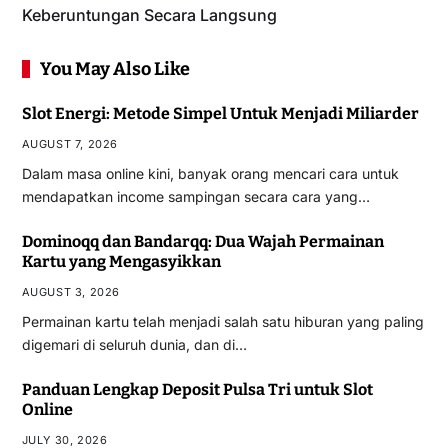
Keberuntungan Secara Langsung
You May Also Like
Slot Energi: Metode Simpel Untuk Menjadi Miliarder
AUGUST 7, 2026
Dalam masa online kini, banyak orang mencari cara untuk
mendapatkan income sampingan secara cara yang…
Dominoqq dan Bandarqq: Dua Wajah Permainan
Kartu yang Mengasyikkan
AUGUST 3, 2026
Permainan kartu telah menjadi salah satu hiburan yang paling
digemari di seluruh dunia, dan di…
Panduan Lengkap Deposit Pulsa Tri untuk Slot
Online
JULY 30, 2026