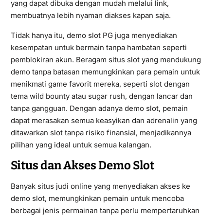
yang dapat dibuka dengan mudah melalui link,
membuatnya lebih nyaman diakses kapan saja.
Tidak hanya itu, demo slot PG juga menyediakan
kesempatan untuk bermain tanpa hambatan seperti
pemblokiran akun. Beragam situs slot yang mendukung
demo tanpa batasan memungkinkan para pemain untuk
menikmati game favorit mereka, seperti slot dengan
tema wild bounty atau sugar rush, dengan lancar dan
tanpa gangguan. Dengan adanya demo slot, pemain
dapat merasakan semua keasyikan dan adrenalin yang
ditawarkan slot tanpa risiko finansial, menjadikannya
pilihan yang ideal untuk semua kalangan.
Situs dan Akses Demo Slot
Banyak situs judi online yang menyediakan akses ke
demo slot, memungkinkan pemain untuk mencoba
berbagai jenis permainan tanpa perlu mempertaruhkan