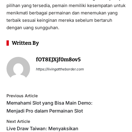
pilihan yang tersedia, pemain memiliki kesempatan untuk
menikmati berbagai permainan dan menemukan yang
terbaik sesuai keinginan mereka sebelum bertaruh
dengan uang sungguhan.
Written By
fOT8EJXjf0m8ov5
https://livingattheborder.com
Previous Article
Memahami Slot yang Bisa Main Demo:
Menjadi Pro dalam Permainan Slot
Next Article
Live Draw Taiwan: Menyaksikan