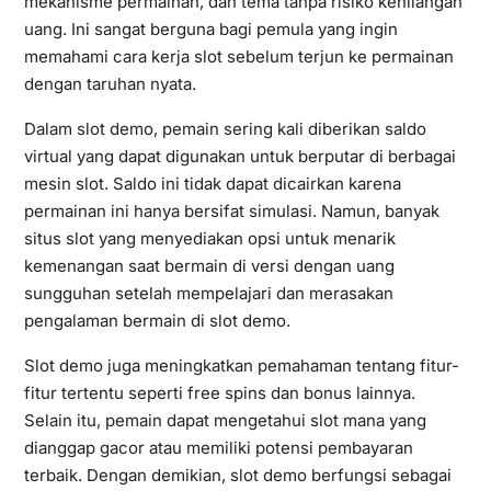
mekanisme permainan, dan tema tanpa risiko kehilangan
uang. Ini sangat berguna bagi pemula yang ingin
memahami cara kerja slot sebelum terjun ke permainan
dengan taruhan nyata.
Dalam slot demo, pemain sering kali diberikan saldo
virtual yang dapat digunakan untuk berputar di berbagai
mesin slot. Saldo ini tidak dapat dicairkan karena
permainan ini hanya bersifat simulasi. Namun, banyak
situs slot yang menyediakan opsi untuk menarik
kemenangan saat bermain di versi dengan uang
sungguhan setelah mempelajari dan merasakan
pengalaman bermain di slot demo.
Slot demo juga meningkatkan pemahaman tentang fitur-
fitur tertentu seperti free spins dan bonus lainnya.
Selain itu, pemain dapat mengetahui slot mana yang
dianggap gacor atau memiliki potensi pembayaran
terbaik. Dengan demikian, slot demo berfungsi sebagai