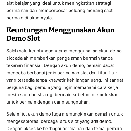
alat belajar yang ideal untuk meningkatkan strategi
permainan dan memperbesar peluang menang saat
bermain di akun nyata.
Keuntungan Menggunakan Akun
Demo Slot
Salah satu keuntungan utama menggunakan akun demo
slot adalah memberikan pengalaman bermain tanpa
tekanan finansial. Dengan akun demo, pemain dapat
mencoba berbagai jenis permainan slot dan fitur-fitur
yang tersedia tanpa khawatir kehilangan uang. Ini sangat
berguna bagi pemula yang ingin memahami cara kerja
mesin slot dan strategi bermain sebelum memutuskan
untuk bermain dengan uang sungguhan.
Selain itu, akun demo juga memungkinkan pemain untuk
mengeksplorasi berbagai situs slot yang ada demo.
Dengan akses ke berbagai permainan dan tema, pemain