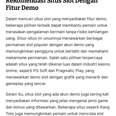
Rekomendasi Situs Slot Dengan
Fitur Demo
Dalam mencari situs slot yang menyediakan fitur demo,
beberapa pilihan terbaik dapat membantu pemain untuk
merasakan pengalaman bermain tanpa risiko kehilangan
uang. Situs-situs ini umumnya menawarkan berbagai
permainan slot populer dengan akun demo yang
memungkinkan pengguna untuk berlatih dan memahami
mekanisme permainan. Salah satu pilihan terpercaya
adalah situs yang telah dikenal luas dalam industri kasino
online, seperti PG Soft dan Pragmatic Play, yang
menawarkan demo slot dengan grafik yang menarik dan
gameplay yang lancar.
Selain itu, situs slot yang ada akun demo juga sering kali
menyediakan informasi yang jelas mengenai jenis game
dan bonus yang ditawarkan. Beberapa situs seperti Kang
Toto juga memungkinkan pemain untuk mencoba slot