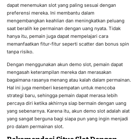
dapat menemukan slot yang paling sesuai dengan
preferensi mereka. Ini membantu dalam
mengembangkan keahlian dan meningkatkan peluang
saat beralih ke permainan dengan uang nyata. Tidak
hanya itu, pemain juga dapat mempelajari cara
memanfaatkan fitur-fitur seperti scatter dan bonus spin
tanpa risiko.
Dengan menggunakan akun demo slot, pemain dapat
mengasah keterampilan mereka dan merasakan
bagaimana rasanya menang atau kalah dalam permainan.
Hal ini juga memberi kesempatan untuk mencoba
strategi baru, sehingga pemain dapat merasa lebih
percaya diri ketika akhirnya siap bermain dengan uang
yang sebenarnya. Karena itu, akun demo slot adalah alat
yang sangat berguna bagi siapa pun yang ingin menjadi
pro dalam permainan slot.