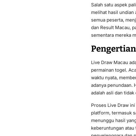
Salah satu aspek pa
melihat hasil undian
semua peserta, menj
dan Result Macau, p
sementara mereka me
Pengertian
Live Draw Macau ada
permainan togel. Ac
waktu nyata, member
adanya penundaan. H
adalah asli dan tidak
Proses Live Draw ini
platform, termasuk s
menunggu hasil yan
keberuntungan atau 
penyelenggara dan 