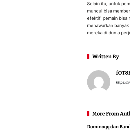
Selain itu, untuk p
muncul bisa memberi
efektif, pemain bis
menawarkan banyak 
mereka di dunia perju
Written By
fOT8
https://
More From Aut
Dominoqq dan Band