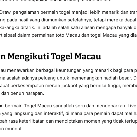
Draw, pengalaman bermain togel menjadi lebih menarik dan tra
ung pada hasil yang diumumkan setelahnya, tetapi mereka dap
a-angka ditarik. Ini adalah salah satu alasan mengapa banyak or
rtisipasi dalam permainan toto Macau dan togel Macau yang di
n Mengikuti Togel Macau
au menawarkan berbagai keuntungan yang menarik bagi para p
ma adalah adanya peluang untuk memenangkan hadiah besar. D
apat berkesempatan meraih jackpot yang bernilai tinggi, membu
 dan penuh harapan.
man bermain Togel Macau sangatlah seru dan mendebarkan. Liv
ang langsung dan interaktif, di mana para pemain dapat meliha
bah rasa keterlibatan dan menciptakan momen yang tidak terlup
an muncul.