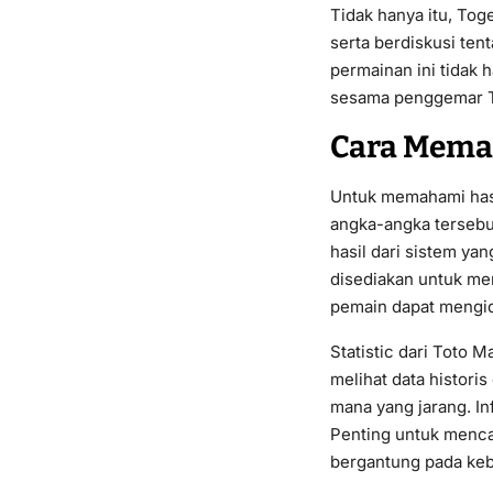
Tidak hanya itu, Tog
serta berdiskusi te
permainan ini tidak 
sesama penggemar T
Cara Memah
Untuk memahami hasi
angka-angka tersebut
hasil dari sistem ya
disediakan untuk me
pemain dapat mengid
Statistic dari Toto
melihat data histori
mana yang jarang. I
Penting untuk mencat
bergantung pada keb