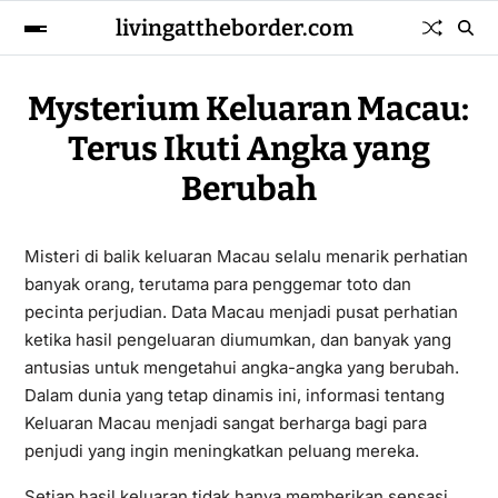
livingattheborder.com
Mysterium Keluaran Macau:
Terus Ikuti Angka yang
Berubah
Misteri di balik keluaran Macau selalu menarik perhatian
banyak orang, terutama para penggemar toto dan
pecinta perjudian. Data Macau menjadi pusat perhatian
ketika hasil pengeluaran diumumkan, dan banyak yang
antusias untuk mengetahui angka-angka yang berubah.
Dalam dunia yang tetap dinamis ini, informasi tentang
Keluaran Macau menjadi sangat berharga bagi para
penjudi yang ingin meningkatkan peluang mereka.
Setiap hasil keluaran tidak hanya memberikan sensasi,