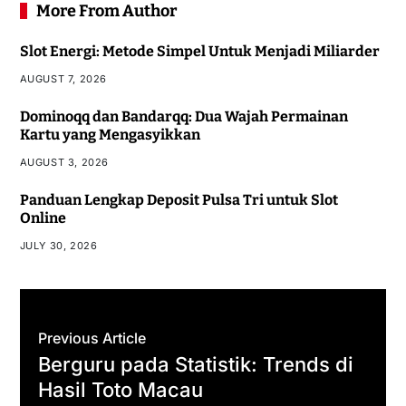
More From Author
Slot Energi: Metode Simpel Untuk Menjadi Miliarder
AUGUST 7, 2026
Dominoqq dan Bandarqq: Dua Wajah Permainan
Kartu yang Mengasyikkan
AUGUST 3, 2026
Panduan Lengkap Deposit Pulsa Tri untuk Slot
Online
JULY 30, 2026
Previous Article
Berguru pada Statistik: Trends di
Hasil Toto Macau