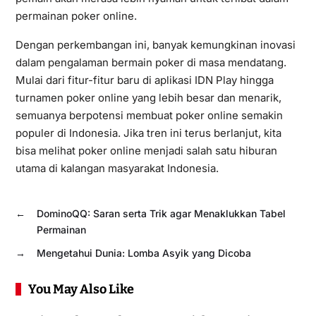
permainan poker online.
Dengan perkembangan ini, banyak kemungkinan inovasi
dalam pengalaman bermain poker di masa mendatang.
Mulai dari fitur-fitur baru di aplikasi IDN Play hingga
turnamen poker online yang lebih besar dan menarik,
semuanya berpotensi membuat poker online semakin
populer di Indonesia. Jika tren ini terus berlanjut, kita
bisa melihat poker online menjadi salah satu hiburan
utama di kalangan masyarakat Indonesia.
←
DominoQQ: Saran serta Trik agar Menaklukkan Tabel
Permainan
→
Mengetahui Dunia: Lomba Asyik yang Dicoba
You May Also Like