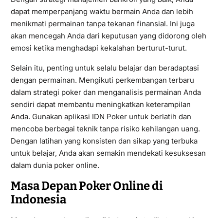
dapat memperpanjang waktu bermain Anda dan lebih
menikmati permainan tanpa tekanan finansial. Ini juga
akan mencegah Anda dari keputusan yang didorong oleh
emosi ketika menghadapi kekalahan berturut-turut.
Selain itu, penting untuk selalu belajar dan beradaptasi
dengan permainan. Mengikuti perkembangan terbaru
dalam strategi poker dan menganalisis permainan Anda
sendiri dapat membantu meningkatkan keterampilan
Anda. Gunakan aplikasi IDN Poker untuk berlatih dan
mencoba berbagai teknik tanpa risiko kehilangan uang.
Dengan latihan yang konsisten dan sikap yang terbuka
untuk belajar, Anda akan semakin mendekati kesuksesan
dalam dunia poker online.
Masa Depan Poker Online di
Indonesia