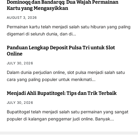
Dominoqq dan Bandarqq: Dua Wajah Permainan
Kartu yang Mengasyikkan
AUGUST 3, 2026
Permainan kartu telah menjadi salah satu hiburan yang paling
digemari di seluruh dunia, dan di…
Panduan Lengkap Deposit Pulsa Tri untuk Slot
Online
JULY 30, 2026
Dalam dunia perjudian online, slot pulsa menjadi salah satu
cara yang paling populer untuk menikmati…
Menjadi Ahli Bupatitogel: Tips dan Trik Terbaik
JULY 30, 2026
Bupatitogel telah menjadi salah satu permainan yang sangat
populer di kalangan penggemar judi online. Banyak…