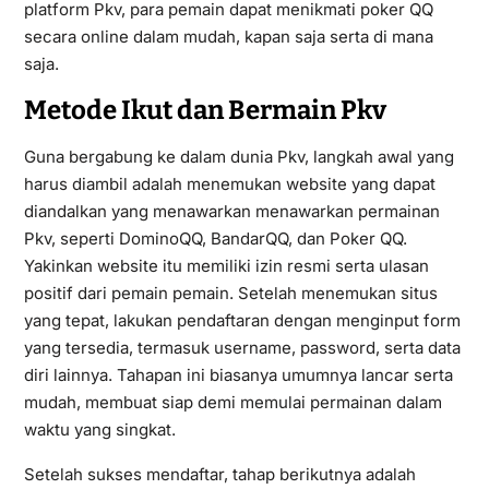
platform Pkv, para pemain dapat menikmati poker QQ
secara online dalam mudah, kapan saja serta di mana
saja.
Metode Ikut dan Bermain Pkv
Guna bergabung ke dalam dunia Pkv, langkah awal yang
harus diambil adalah menemukan website yang dapat
diandalkan yang menawarkan menawarkan permainan
Pkv, seperti DominoQQ, BandarQQ, dan Poker QQ.
Yakinkan website itu memiliki izin resmi serta ulasan
positif dari pemain pemain. Setelah menemukan situs
yang tepat, lakukan pendaftaran dengan menginput form
yang tersedia, termasuk username, password, serta data
diri lainnya. Tahapan ini biasanya umumnya lancar serta
mudah, membuat siap demi memulai permainan dalam
waktu yang singkat.
Setelah sukses mendaftar, tahap berikutnya adalah