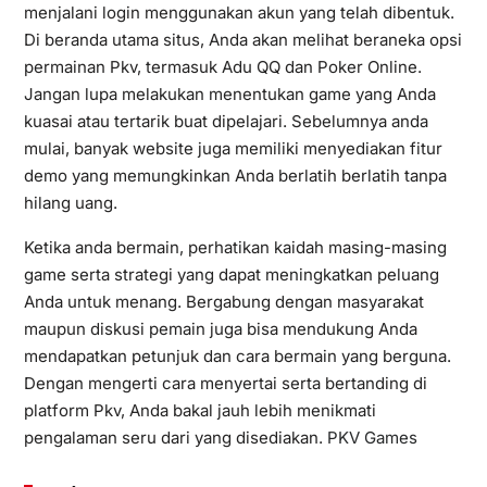
menjalani login menggunakan akun yang telah dibentuk.
Di beranda utama situs, Anda akan melihat beraneka opsi
permainan Pkv, termasuk Adu QQ dan Poker Online.
Jangan lupa melakukan menentukan game yang Anda
kuasai atau tertarik buat dipelajari. Sebelumnya anda
mulai, banyak website juga memiliki menyediakan fitur
demo yang memungkinkan Anda berlatih berlatih tanpa
hilang uang.
Ketika anda bermain, perhatikan kaidah masing-masing
game serta strategi yang dapat meningkatkan peluang
Anda untuk menang. Bergabung dengan masyarakat
maupun diskusi pemain juga bisa mendukung Anda
mendapatkan petunjuk dan cara bermain yang berguna.
Dengan mengerti cara menyertai serta bertanding di
platform Pkv, Anda bakal jauh lebih menikmati
pengalaman seru dari yang disediakan.
PKV Games