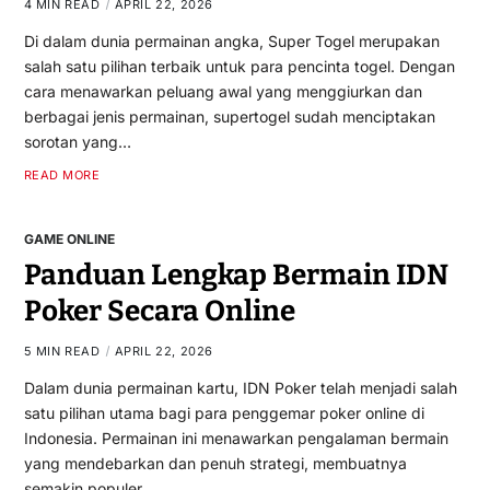
4 MIN READ
APRIL 22, 2026
Di dalam dunia permainan angka, Super Togel merupakan
salah satu pilihan terbaik untuk para pencinta togel. Dengan
cara menawarkan peluang awal yang menggiurkan dan
berbagai jenis permainan, supertogel sudah menciptakan
sorotan yang…
READ MORE
GAME ONLINE
Panduan Lengkap Bermain IDN
Poker Secara Online
5 MIN READ
APRIL 22, 2026
Dalam dunia permainan kartu, IDN Poker telah menjadi salah
satu pilihan utama bagi para penggemar poker online di
Indonesia. Permainan ini menawarkan pengalaman bermain
yang mendebarkan dan penuh strategi, membuatnya
semakin populer…