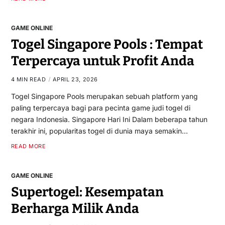
GAME ONLINE
Togel Singapore Pools : Tempat
Terpercaya untuk Profit Anda
4 MIN READ
APRIL 23, 2026
Togel Singapore Pools merupakan sebuah platform yang
paling terpercaya bagi para pecinta game judi togel di
negara Indonesia. Singapore Hari Ini Dalam beberapa tahun
terakhir ini, popularitas togel di dunia maya semakin…
READ MORE
GAME ONLINE
Supertogel: Kesempatan
Berharga Milik Anda