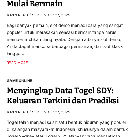
Mulai Bermain
4 MIN READ
SEPTEMBER 27, 2025
Bagi banyak pemain, slot demo menjadi cara yang sangat
populer untuk merasakan sensasi bermain tanpa harus
mempertaruhkan uang nyata. Dengan adanya slot demo,
Anda dapat mencoba berbagai permainan, dari slot klasik
hingga…
READ MORE
GAME ONLINE
Menyingkap Data Togel SDY:
Keluaran Terkini dan Prediksi
4 MIN READ
SEPTEMBER 27, 2025
Togel telah menjadi salah satu bentuk hiburan yang populer
di kalangan masyarakat Indonesia, khususnya dalam bentuk
Togel Sydney atau Togel SDY. Banyak yang menantikan