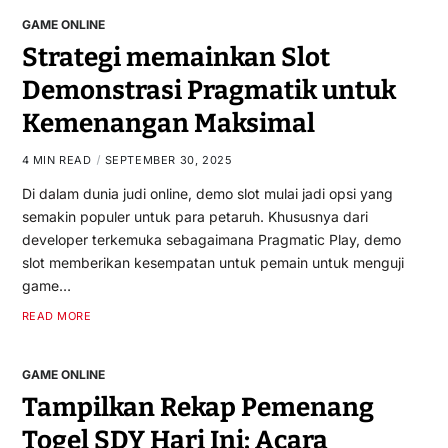
GAME ONLINE
Strategi memainkan Slot
Demonstrasi Pragmatik untuk
Kemenangan Maksimal
4 MIN READ
SEPTEMBER 30, 2025
Di dalam dunia judi online, demo slot mulai jadi opsi yang
semakin populer untuk para petaruh. Khususnya dari
developer terkemuka sebagaimana Pragmatic Play, demo
slot memberikan kesempatan untuk pemain untuk menguji
game…
READ MORE
GAME ONLINE
Tampilkan Rekap Pemenang
Togel SDY Hari Ini: Acara