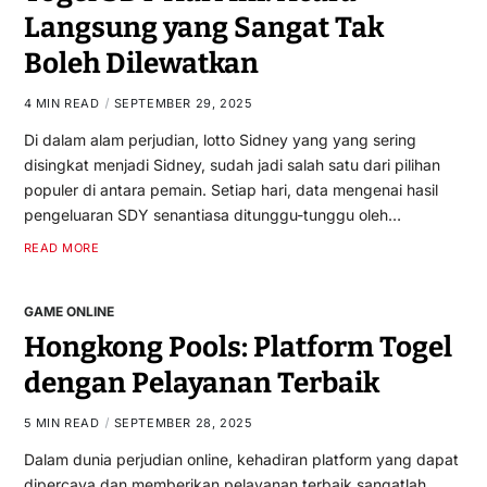
Langsung yang Sangat Tak
Boleh Dilewatkan
4 MIN READ
SEPTEMBER 29, 2025
Di dalam alam perjudian, lotto Sidney yang yang sering
disingkat menjadi Sidney, sudah jadi salah satu dari pilihan
populer di antara pemain. Setiap hari, data mengenai hasil
pengeluaran SDY senantiasa ditunggu-tunggu oleh…
READ MORE
GAME ONLINE
Hongkong Pools: Platform Togel
dengan Pelayanan Terbaik
5 MIN READ
SEPTEMBER 28, 2025
Dalam dunia perjudian online, kehadiran platform yang dapat
dipercaya dan memberikan pelayanan terbaik sangatlah