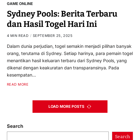
GAME ONLINE
Sydney Pools: Berita Terbaru
dan Hasil Togel Hari Ini
4 MIN READ
SEPTEMBER 25, 2025
Dalam dunia perjudian, togel semakin menjadi pilihan banyak
orang, terutama di Sydney. Setiap harinya, para pemain togel
menantikan hasil keluaran terbaru dari Sydney Pools, yang
dikenal dengan keakuratan dan transparansinya. Pada
kesempatan…
READ MORE
LOAD MORE POSTS
Search
Search