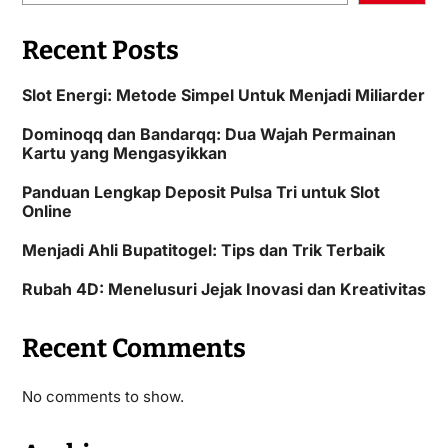
Recent Posts
Slot Energi: Metode Simpel Untuk Menjadi Miliarder
Dominoqq dan Bandarqq: Dua Wajah Permainan
Kartu yang Mengasyikkan
Panduan Lengkap Deposit Pulsa Tri untuk Slot
Online
Menjadi Ahli Bupatitogel: Tips dan Trik Terbaik
Rubah 4D: Menelusuri Jejak Inovasi dan Kreativitas
Recent Comments
No comments to show.