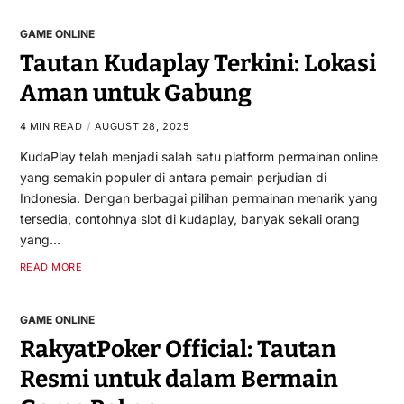
GAME ONLINE
Tautan Kudaplay Terkini: Lokasi
Aman untuk Gabung
4 MIN READ
AUGUST 28, 2025
KudaPlay telah menjadi salah satu platform permainan online
yang semakin populer di antara pemain perjudian di
Indonesia. Dengan berbagai pilihan permainan menarik yang
tersedia, contohnya slot di kudaplay, banyak sekali orang
yang…
READ MORE
GAME ONLINE
RakyatPoker Official: Tautan
Resmi untuk dalam Bermain