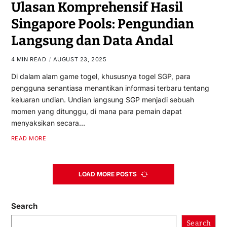
Ulasan Komprehensif Hasil
Singapore Pools: Pengundian
Langsung dan Data Andal
4 MIN READ
AUGUST 23, 2025
Di dalam alam game togel, khususnya togel SGP, para
pengguna senantiasa menantikan informasi terbaru tentang
keluaran undian. Undian langsung SGP menjadi sebuah
momen yang ditunggu, di mana para pemain dapat
menyaksikan secara…
READ MORE
LOAD MORE POSTS
Search
Search