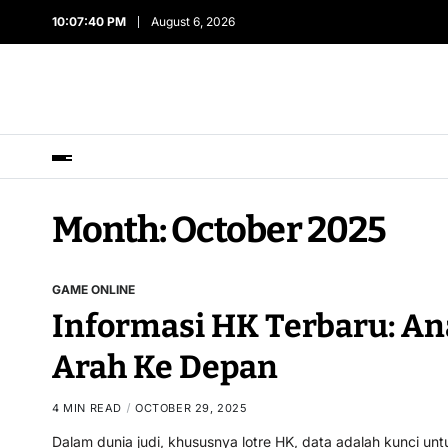
10:07:40 PM
August 6, 2026
Month:
October 2025
GAME ONLINE
Informasi HK Terbaru: Ana
Arah Ke Depan
4 MIN READ
OCTOBER 29, 2025
Dalam dunia judi, khususnya lotre HK, data adalah kunci unt