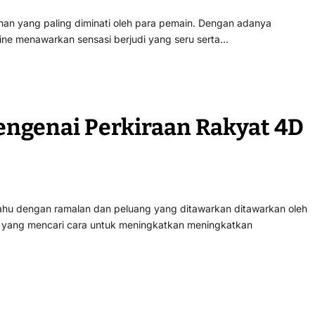
ainan yang paling diminati oleh para pemain. Dengan adanya
ne menawarkan sensasi berjudi yang seru serta…
engenai Perkiraan Rakyat 4D
ahu dengan ramalan dan peluang yang ditawarkan ditawarkan oleh
g yang mencari cara untuk meningkatkan meningkatkan