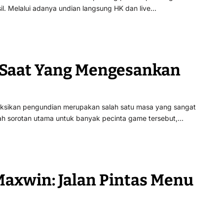
il. Melalui adanya undian langsung HK dan live…
: Saat Yang Mengesankan
yaksikan pengundian merupakan salah satu masa yang sangat
lah sorotan utama untuk banyak pecinta game tersebut,…
Maxwin: Jalan Pintas Menu