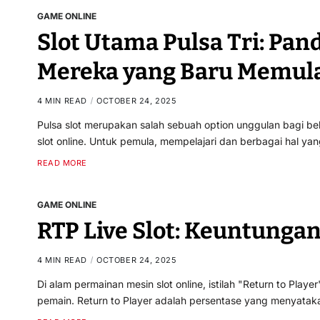
GAME ONLINE
Slot Utama Pulsa Tri: Pan
Mereka yang Baru Memul
4 MIN READ
OCTOBER 24, 2025
Pulsa slot merupakan salah sebuah option unggulan bagi b
slot online. Untuk pemula, mempelajari dan berbagai hal yan
READ MORE
GAME ONLINE
RTP Live Slot: Keuntunga
4 MIN READ
OCTOBER 24, 2025
Di alam permainan mesin slot online, istilah "Return to Play
pemain. Return to Player adalah persentase yang menyatak