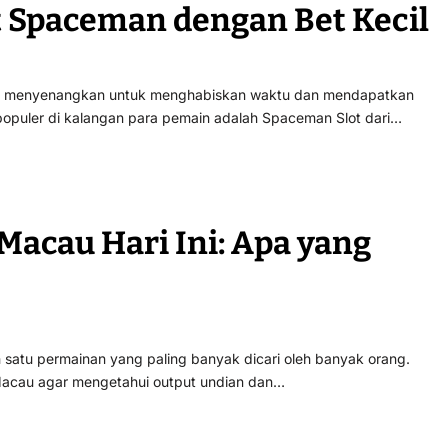
 Spaceman dengan Bet Kecil
ling menyenangkan untuk menghabiskan waktu dan mendapatkan
opuler di kalangan para pemain adalah Spaceman Slot dari…
 Macau Hari Ini: Apa yang
h satu permainan yang paling banyak dicari oleh banyak orang.
 Macau agar mengetahui output undian dan…