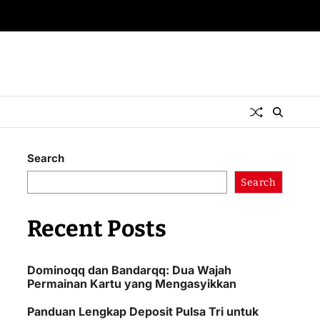
Search
Search
Recent Posts
Dominoqq dan Bandarqq: Dua Wajah
Permainan Kartu yang Mengasyikkan
Panduan Lengkap Deposit Pulsa Tri untuk