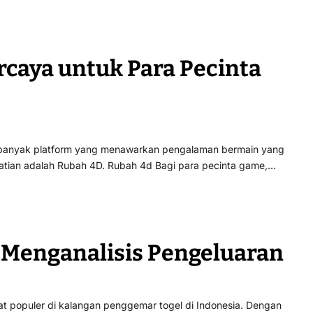
rcaya untuk Para Pecinta
 banyak platform yang menawarkan pengalaman bermain yang
hatian adalah Rubah 4D. Rubah 4d Bagi para pecinta game,…
s Menganalisis Pengeluaran
at populer di kalangan penggemar togel di Indonesia. Dengan