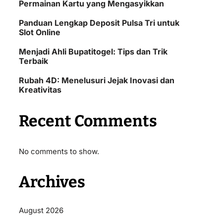
Permainan Kartu yang Mengasyikkan
Panduan Lengkap Deposit Pulsa Tri untuk
Slot Online
Menjadi Ahli Bupatitogel: Tips dan Trik
Terbaik
Rubah 4D: Menelusuri Jejak Inovasi dan
Kreativitas
Recent Comments
No comments to show.
Archives
August 2026