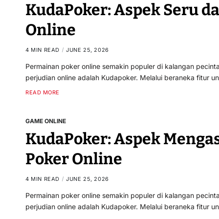
KudaPoker: Aspek Seru d
Online
4 MIN READ
JUNE 25, 2026
Permainan poker online semakin populer di kalangan pecinta
perjudian online adalah Kudapoker. Melalui beraneka fitu
READ MORE
GAME ONLINE
KudaPoker: Aspek Mengas
Poker Online
4 MIN READ
JUNE 25, 2026
Permainan poker online semakin populer di kalangan pecinta
perjudian online adalah Kudapoker. Melalui beraneka fitu