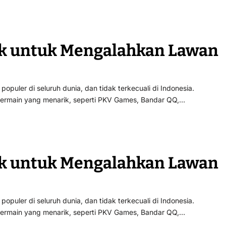
rik untuk Mengalahkan Lawan
populer di seluruh dunia, dan tidak terkecuali di Indonesia.
ermain yang menarik, seperti PKV Games, Bandar QQ,…
rik untuk Mengalahkan Lawan
populer di seluruh dunia, dan tidak terkecuali di Indonesia.
ermain yang menarik, seperti PKV Games, Bandar QQ,…