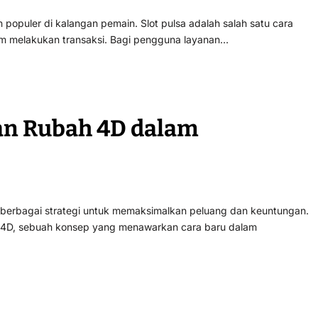
n populer di kalangan pemain. Slot pulsa adalah salah satu cara
m melakukan transaksi. Bagi pengguna layanan…
an Rubah 4D dalam
berbagai strategi untuk memaksimalkan peluang dan keuntungan.
ah 4D, sebuah konsep yang menawarkan cara baru dalam